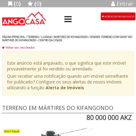
(
0
)
(
0
)
Entrar
ACRESCENTAR ANÚNCIO
PÁGINA PRINCIPAL /
TERRENO
/
LUANDA
/
MÁRTIRES DO KIFANGONDO
/
VENDER: TERRENO COM 500M² NO
MÁRTIRES DO KIFANGONDO – CENTRO DA CIDADE
Voltar aos resultados
Este anúncio está arquivado, o que significa que este imóvel
provavelmente já foi vendido ou arrendado.
Quer receber uma notificação quando um imóvel semelhante
for publicado? Configure os seus alertas de novos imóveis
utilizando a função
Alerta de Imóveis
TERRENO EM MÁRTIRES DO KIFANGONDO
80 000 000 AKZ