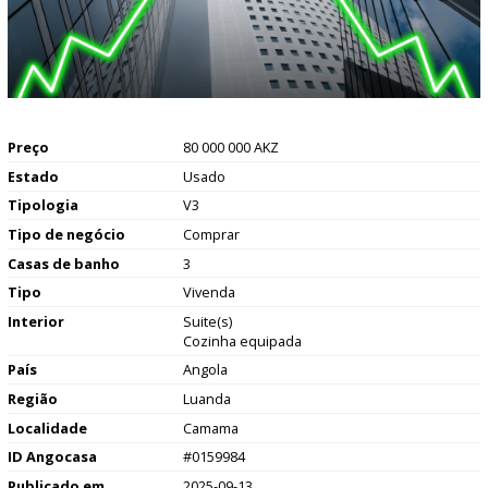
Preço
80 000 000 AKZ
Estado
Usado
Tipologia
V3
Tipo de negócio
Comprar
Casas de banho
3
Tipo
Vivenda
Interior
Suite(s)
Cozinha equipada
País
Angola
Região
Luanda
Localidade
Camama
ID Angocasa
#0159984
Publicado em
2025-09-13