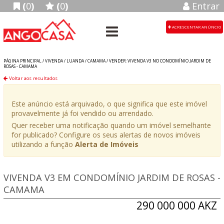
(
0
)
(
0
)
Entrar
ACRESCENTAR ANÚNCIO
PÁGINA PRINCIPAL /
VIVENDA
/
LUANDA
/
CAMAMA
/
VENDER: VIVENDA V3 NO CONDOMÍNIO JARDIM DE
ROSAS - CAMAMA
Voltar aos resultados
Este anúncio está arquivado, o que significa que este imóvel
provavelmente já foi vendido ou arrendado.
Quer receber uma notificação quando um imóvel semelhante
for publicado? Configure os seus alertas de novos imóveis
utilizando a função
Alerta de Imóveis
VIVENDA V3 EM CONDOMÍNIO JARDIM DE ROSAS -
CAMAMA
290 000 000 AKZ