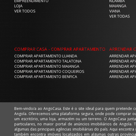
EMPREENDIMENTO
KILAMBA
LOJA
MAIANGA
VER TODOS
VIANA
VER TODAS
COMPRAR CASA - COMPRAR APARTAMENTO
ARRENDAR C
COMPRAR APARTAMENTO LUANDA
ARRENDAR AP
COMPRAR APARTAMENTO TALATONA
ARRENDAR AP
COMPRAR APARTAMENTO MAIANGA
ARRENDAR AP
COMPRAR APARTAMENTO COQUEIROS
ARRENDAR AP
COMPRAR APARTAMENTO BENFICA
ARRENDAR AP
Bem-vindo/a ao AngoCasa. Este é o site ideal para quem pretende 
Huíla e Namibe. Facilmente poderá encontrar apartamentos, vivendas,
Angola. Oferecemos uma plataforma segura, onde pode comprar o
mais desejadas de Luanda, como: Talatona, Benfica, Lar do Patriota,
um escritório, uma loja, armazém ou um terreno. O AngoCasa junta profissionais do ramo imobiliário e
Cabo, Ingombota, Kinaxixi, Maculusso, Maianga, Morro Bento, Nova Vida, Viana e Vila Alice Assim como
particulares, no maior portal de anúncios imobiliários de Angola.
muitos imóveis nas centralidades de Luanda: Kilamba e Sequele.
algumas das principais agências imobiliárias do país. Aqui encontra milhares de imóveis em Luanda, mas
também encontra imóveis localizados em algumas outras provínc