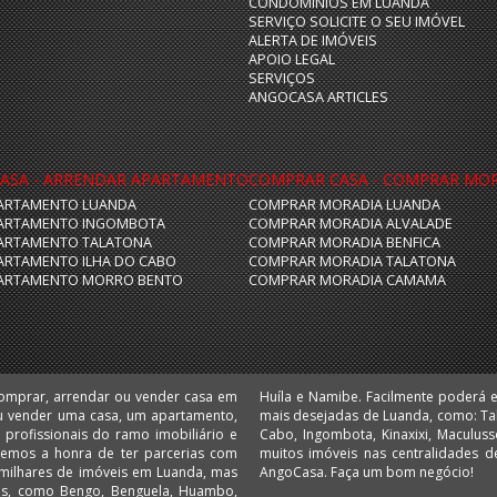
CONDOMÍNIOS EM LUANDA
SERVIÇO SOLICITE O SEU IMÓVEL
ALERTA DE IMÓVEIS
APOIO LEGAL
SERVIÇOS
ANGOCASA ARTICLES
ASA - ARRENDAR APARTAMENTO
COMPRAR CASA - COMPRAR MO
ARTAMENTO LUANDA
COMPRAR MORADIA LUANDA
ARTAMENTO INGOMBOTA
COMPRAR MORADIA ALVALADE
ARTAMENTO TALATONA
COMPRAR MORADIA BENFICA
ARTAMENTO ILHA DO CABO
COMPRAR MORADIA TALATONA
ARTAMENTO MORRO BENTO
COMPRAR MORADIA CAMAMA
comprar, arrendar ou vender casa em
 escritórios e lojas nas localizações
u vender uma casa, um apartamento,
 Camama, Coqueiros, Cruzeiro, Ilha do
 Temos a honra de ter parcerias com
 Comprar e arrendar em Angola é no
AngoCasa. Faça um bom negócio!
ias, como Bengo, Benguela, Huambo,