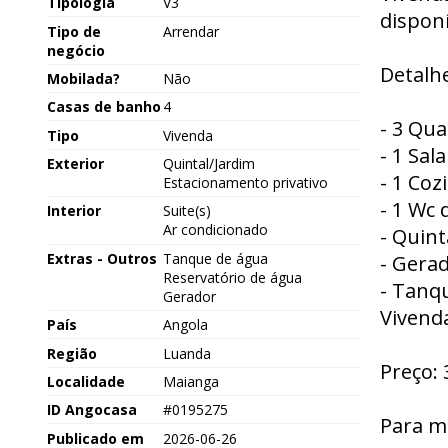
Tipologia
V3
dispon
Tipo de
Arrendar
negócio
Detalhe
Mobilada?
Não
Casas de banho
4
- 3 Qua
Tipo
Vivenda
- 1 Sal
Exterior
Quintal/Jardim
- 1 Coz
Estacionamento privativo
- 1 Wc 
Interior
Suite(s)
Ar condicionado
- Quint
Extras - Outros
Tanque de água
- Gerad
Reservatório de água
- Tanq
Gerador
Vivenda
País
Angola
Região
Luanda
Preço: 
Localidade
Maianga
ID Angocasa
#0195275
Para m
Publicado em
2026-06-26