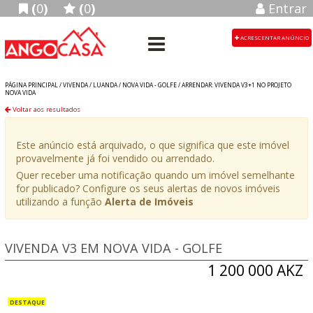
(
0
)
(
0
)
Entrar
ACRESCENTAR ANÚNCIO
PÁGINA PRINCIPAL /
VIVENDA
/
LUANDA
/
NOVA VIDA - GOLFE
/
ARRENDAR: VIVENDA V3+1 NO PROJETO
NOVA VIDA
Voltar aos resultados
Este anúncio está arquivado, o que significa que este imóvel
provavelmente já foi vendido ou arrendado.
Quer receber uma notificação quando um imóvel semelhante
for publicado? Configure os seus alertas de novos imóveis
utilizando a função
Alerta de Imóveis
VIVENDA V3 EM NOVA VIDA - GOLFE
1 200 000 AKZ