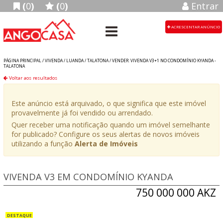
(
0
)
(
0
)
Entrar
ACRESCENTAR ANÚNCIO
PÁGINA PRINCIPAL /
VIVENDA
/
LUANDA
/
TALATONA
/
VENDER: VIVENDA V3+1 NO CONDOMÍNIO KYANDA -
TALATONA
Voltar aos resultados
Este anúncio está arquivado, o que significa que este imóvel
provavelmente já foi vendido ou arrendado.
Quer receber uma notificação quando um imóvel semelhante
for publicado? Configure os seus alertas de novos imóveis
utilizando a função
Alerta de Imóveis
VIVENDA V3 EM CONDOMÍNIO KYANDA
750 000 000 AKZ