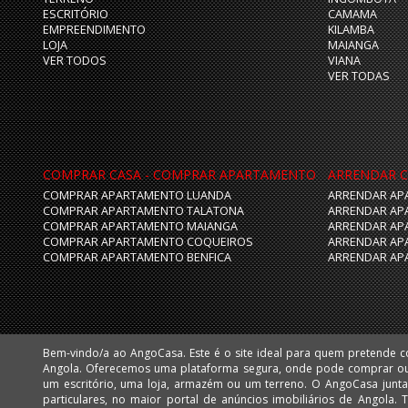
ESCRITÓRIO
CAMAMA
EMPREENDIMENTO
KILAMBA
LOJA
MAIANGA
VER TODOS
VIANA
VER TODAS
COMPRAR CASA - COMPRAR APARTAMENTO
ARRENDAR C
COMPRAR APARTAMENTO LUANDA
ARRENDAR AP
COMPRAR APARTAMENTO TALATONA
ARRENDAR AP
COMPRAR APARTAMENTO MAIANGA
ARRENDAR AP
COMPRAR APARTAMENTO COQUEIROS
ARRENDAR AP
COMPRAR APARTAMENTO BENFICA
ARRENDAR AP
Bem-vindo/a ao AngoCasa. Este é o site ideal para quem pretende 
Huíla e Namibe. Facilmente poderá encontrar apartamentos, vivendas,
Angola. Oferecemos uma plataforma segura, onde pode comprar o
mais desejadas de Luanda, como: Talatona, Benfica, Lar do Patriota,
um escritório, uma loja, armazém ou um terreno. O AngoCasa junta profissionais do ramo imobiliário e
Cabo, Ingombota, Kinaxixi, Maculusso, Maianga, Morro Bento, Nova Vida, Viana e Vila Alice Assim como
particulares, no maior portal de anúncios imobiliários de Angola.
muitos imóveis nas centralidades de Luanda: Kilamba e Sequele.