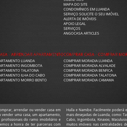
MAPA DO SITE
CONDOMÍNIOS EM LUANDA
SERVIÇO SOLICITE O SEU IMÓVEL
ALERTA DE IMÓVEIS
APOIO LEGAL
SERVIÇOS
ANGOCASA ARTICLES
ASA - ARRENDAR APARTAMENTO
COMPRAR CASA - COMPRAR MO
ARTAMENTO LUANDA
COMPRAR MORADIA LUANDA
ARTAMENTO INGOMBOTA
COMPRAR MORADIA ALVALADE
ARTAMENTO TALATONA
COMPRAR MORADIA BENFICA
ARTAMENTO ILHA DO CABO
COMPRAR MORADIA TALATONA
ARTAMENTO MORRO BENTO
COMPRAR MORADIA CAMAMA
comprar, arrendar ou vender casa em
 escritórios e lojas nas localizações
u vender uma casa, um apartamento,
 Camama, Coqueiros, Cruzeiro, Ilha do
 Temos a honra de ter parcerias com
 Comprar e arrendar em Angola é no