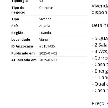
Tipologia
V3
Vivenda
Tipo de
Comprar
disponí
negócio
Tipo
Vivenda
Detalhe
País
Angola
Região
Luanda
- 5 Qua
Localidade
Viana
- 2 Sal
ID Angocasa
#0151435
- 3 Wcs
Publicado em
2025-07-02
- Corre
Atualizado em
2025-07-23
- Casa 
- Energ
- 1 Ta
- Qual
- Casa 
Preço: 