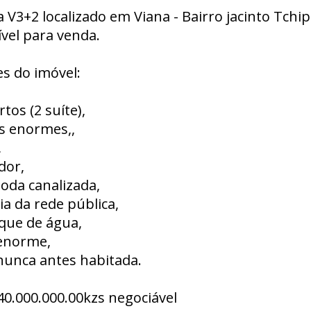
 V3+2 localizado em Viana - Bairro jacinto Tchip
vel para venda.
s do imóvel:
rtos (2 suíte),
as enormes,,
,
dor,
toda canalizada,
ia da rede pública,
nque de água,
 enorme,
nunca antes habitada.
40.000.000.00kzs negociável