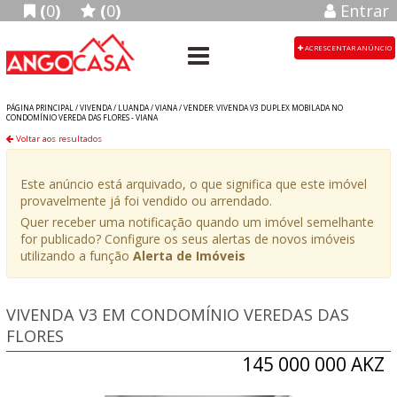
(
0
)
(
0
)
Entrar
ACRESCENTAR ANÚNCIO
PÁGINA PRINCIPAL /
VIVENDA
/
LUANDA
/
VIANA
/
VENDER: VIVENDA V3 DUPLEX MOBILADA NO
CONDOMÍNIO VEREDA DAS FLORES - VIANA
Voltar aos resultados
Este anúncio está arquivado, o que significa que este imóvel
provavelmente já foi vendido ou arrendado.
Quer receber uma notificação quando um imóvel semelhante
for publicado? Configure os seus alertas de novos imóveis
utilizando a função
Alerta de Imóveis
VIVENDA V3 EM CONDOMÍNIO VEREDAS DAS
FLORES
145 000 000 AKZ