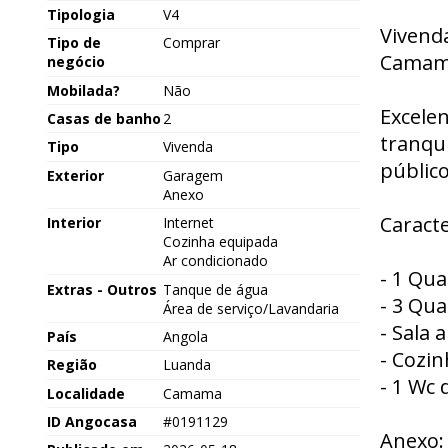
Tipologia
V4
Vivend
Tipo de
Comprar
Camama
negócio
Mobilada?
Não
Excele
Casas de banho
2
tranqui
Tipo
Vivenda
público
Exterior
Garagem
Anexo
Caracte
Interior
Internet
Cozinha equipada
Ar condicionado
- 1 Qua
Extras - Outros
Tanque de água
- 3 Qua
Área de serviço/Lavandaria
- Sala
País
Angola
- Cozin
Região
Luanda
- 1 Wc 
Localidade
Camama
ID Angocasa
#0191129
Anexo: