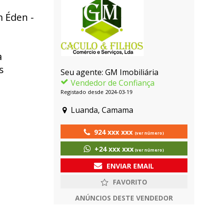
 Éden -
a
s
Seu agente: GM Imobiliária
Vendedor de Confiança
Registado desde 2024-03-19
Luanda, Camama
924 xxx xxx
(ver número)
+24 xxx xxx
(ver número)
ENVIAR EMAIL
ANÚNCIOS DESTE VENDEDOR