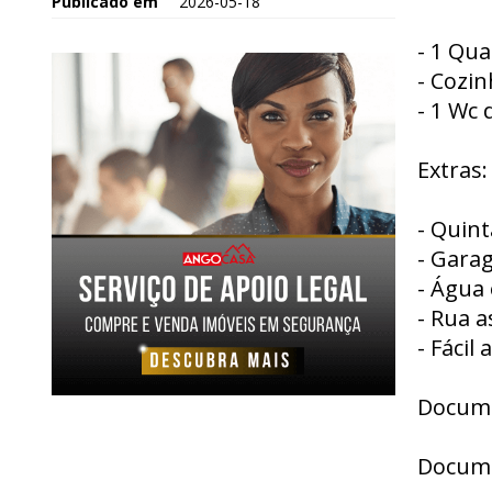
Publicado em
2026-05-18
- 1 Qua
- Cozin
- 1 Wc 
Extras:
- Quin
- Garag
- Água 
- Rua a
- Fácil
Docume
Docum