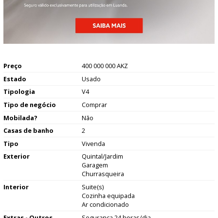
Preço
400 000 000 AKZ
Estado
Usado
Tipologia
V4
Tipo de negócio
Comprar
Mobilada?
Não
Casas de banho
2
Tipo
Vivenda
Exterior
Quintal/Jardim
Garagem
Churrasqueira
Interior
Suite(s)
Cozinha equipada
Ar condicionado
Extras - Outros
Segurança 24 horas/dia