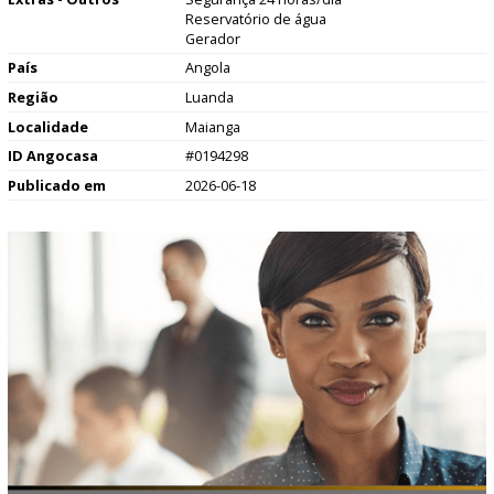
Reservatório de água
Gerador
País
Angola
Região
Luanda
Localidade
Maianga
ID Angocasa
#0194298
Publicado em
2026-06-18