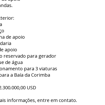
andas.
terior:
a
ço
ha de apoio
daria
de apoio
ço reservado para gerador
ue de água
ionamento para 3 viaturas
 para a Baía da Corimba
2.300.000,00 USD
ais informações, entre em contato.