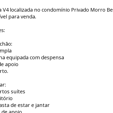
a V4 localizada no condomínio Privado Morro Be
vel para venda.
s:
chão:
ampla
nha equipada com despensa
de apoio
rto.
ar:
rtos suítes
itório
vasta de estar e jantar
s de apoio