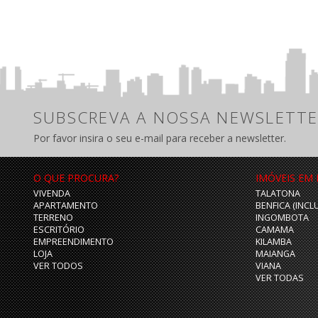
SUBSCREVA A NOSSA NEWSLETTE
Por favor insira o seu e-mail para receber a newsletter.
O QUE PROCURA?
IMÓVEIS EM
VIVENDA
TALATONA
APARTAMENTO
BENFICA (INCL
TERRENO
INGOMBOTA
ESCRITÓRIO
CAMAMA
EMPREENDIMENTO
KILAMBA
LOJA
MAIANGA
VER TODOS
VIANA
VER TODAS