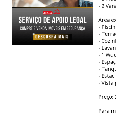
- 2 Var
Área ex
- Piscin
- Terra
- Cozin
- Lavan
- 1 Wc 
- Espa
- Tanq
- Estac
- Vista
Preço: 
Para m