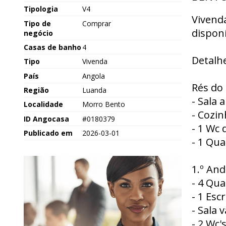
Tipologia
V4
Vivend
Tipo de
Comprar
disponí
negócio
Casas de banho
4
Detalhe
Tipo
Vivenda
País
Angola
Rés do 
Região
Luanda
- Sala 
Localidade
Morro Bento
- Cozi
ID Angocasa
#0180379
- 1 Wc 
Publicado em
2026-03-01
- 1 Qua
1.º And
- 4 Qua
- 1 Escr
- Sala 
- 2 Wc'