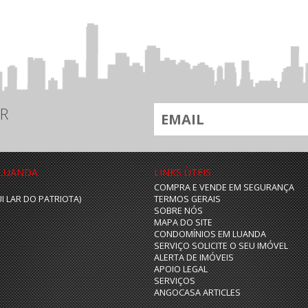
R
 LUANDA
LINKS ÙTEIS
COMPRA E VENDE EM SEGURANÇA
UI LAR DO PATRIOTA)
TERMOS GERAIS
SOBRE NÓS
MAPA DO SITE
CONDOMÍNIOS EM LUANDA
SERVIÇO SOLICITE O SEU IMÓVEL
ALERTA DE IMÓVEIS
APOIO LEGAL
SERVIÇOS
ANGOCASA ARTICLES