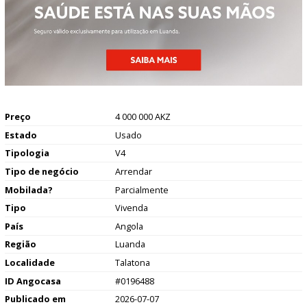
Preço
4 000 000 AKZ
Estado
Usado
Tipologia
V4
Tipo de negócio
Arrendar
Mobilada?
Parcialmente
Tipo
Vivenda
País
Angola
Região
Luanda
Localidade
Talatona
ID Angocasa
#0196488
Publicado em
2026-07-07