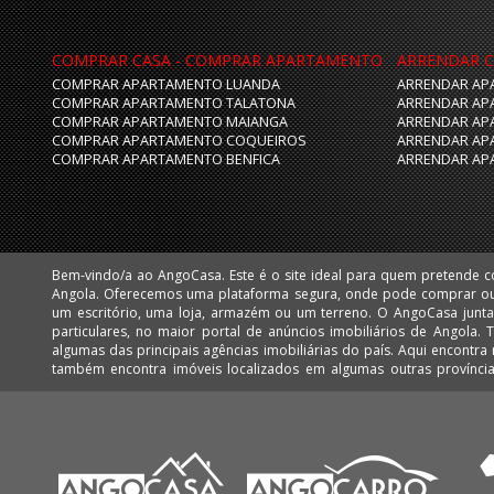
COMPRAR CASA - COMPRAR APARTAMENTO
ARRENDAR C
COMPRAR APARTAMENTO LUANDA
ARRENDAR AP
COMPRAR APARTAMENTO TALATONA
ARRENDAR AP
COMPRAR APARTAMENTO MAIANGA
ARRENDAR AP
COMPRAR APARTAMENTO COQUEIROS
ARRENDAR AP
COMPRAR APARTAMENTO BENFICA
ARRENDAR AP
Bem-vindo/a ao AngoCasa. Este é o site ideal para quem pretende 
Huíla e Namibe. Facilmente poderá encontrar apartamentos, vivendas,
Angola. Oferecemos uma plataforma segura, onde pode comprar o
mais desejadas de Luanda, como: Talatona, Benfica, Lar do Patriota,
um escritório, uma loja, armazém ou um terreno. O AngoCasa junta profissionais do ramo imobiliário e
Cabo, Ingombota, Kinaxixi, Maculusso, Maianga, Morro Bento, Nova Vida, Viana e Vila Alice Assim como
particulares, no maior portal de anúncios imobiliários de Angola.
muitos imóveis nas centralidades de Luanda: Kilamba e Sequele.
algumas das principais agências imobiliárias do país. Aqui encontra milhares de imóveis em Luanda, mas
também encontra imóveis localizados em algumas outras provínc