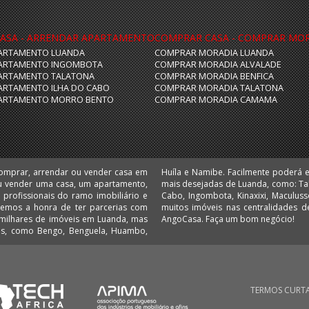
ASA - ARRENDAR APARTAMENTO
COMPRAR CASA - COMPRAR MO
ARTAMENTO LUANDA
COMPRAR MORADIA LUANDA
ARTAMENTO INGOMBOTA
COMPRAR MORADIA ALVALADE
ARTAMENTO TALATONA
COMPRAR MORADIA BENFICA
ARTAMENTO ILHA DO CABO
COMPRAR MORADIA TALATONA
ARTAMENTO MORRO BENTO
COMPRAR MORADIA CAMAMA
comprar, arrendar ou vender casa em
 escritórios e lojas nas localizações
u vender uma casa, um apartamento,
 Camama, Coqueiros, Cruzeiro, Ilha do
 Temos a honra de ter parcerias com
 Comprar e arrendar em Angola é no
AngoCasa. Faça um bom negócio!
ias, como Bengo, Benguela, Huambo,
TERMOS CURT