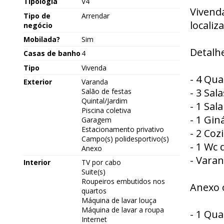
Tipologia
V4
Vivend
Tipo de
Arrendar
localiz
negócio
Mobilada?
Sim
Detalhe
Casas de banho
4
Tipo
Vivenda
- 4 Qua
Exterior
Varanda
- 3 Sal
Salão de festas
Quintal/Jardim
- 1 Sal
Piscina coletiva
- 1 Gin
Garagem
Estacionamento privativo
- 2 Coz
Campo(s) polidesportivo(s)
- 1 Wc 
Anexo
- Vara
Interior
TV por cabo
Suite(s)
Roupeiros embutidos nos
Anexo 
quartos
Máquina de lavar louça
Máquina de lavar a roupa
- 1 Qua
Internet