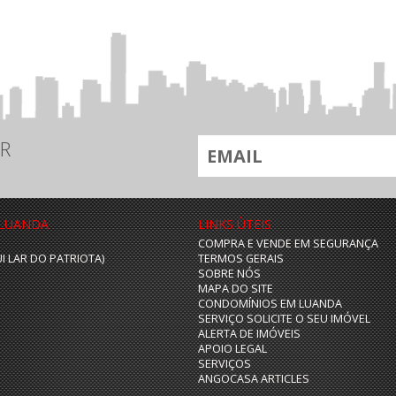
R
 LUANDA
LINKS ÙTEIS
COMPRA E VENDE EM SEGURANÇA
UI LAR DO PATRIOTA)
TERMOS GERAIS
SOBRE NÓS
MAPA DO SITE
CONDOMÍNIOS EM LUANDA
SERVIÇO SOLICITE O SEU IMÓVEL
ALERTA DE IMÓVEIS
APOIO LEGAL
SERVIÇOS
ANGOCASA ARTICLES