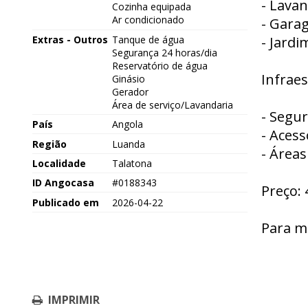
- Lavan
Cozinha equipada
Ar condicionado
- Gara
Extras - Outros
Tanque de água
- Jardi
Segurança 24 horas/dia
Reservatório de água
Infrae
Ginásio
Gerador
Área de serviço/Lavandaria
- Segu
País
Angola
- Acess
Região
Luanda
- Áreas
Localidade
Talatona
ID Angocasa
#0188343
Preço: 
Publicado em
2026-04-22
Para m
IMPRIMIR