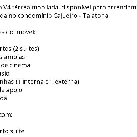
a V4 térrea mobilada, disponível para arrendam
ada no condomínio Cajueiro - Talatona
s do imóvel:
rtos (2 suítes)
as amplas
a de cinema
ásio
inhas (1 interna e 1 externa)
de apoio
nda
com:
rto suíte