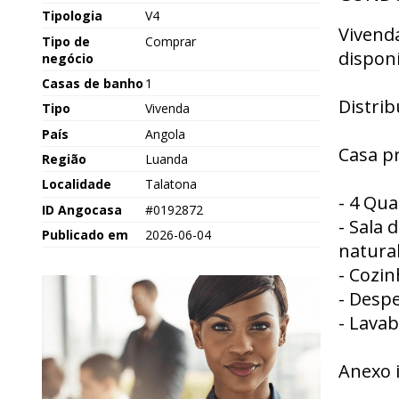
Tipologia
V4
Vivenda
Tipo de
Comprar
disponí
negócio
Casas de banho
1
Distrib
Tipo
Vivenda
País
Angola
Casa pr
Região
Luanda
Localidade
Talatona
- 4 Qua
ID Angocasa
#0192872
- Sala 
Publicado em
2026-06-04
natural
- Cozi
- Despe
- Lavab
Anexo 