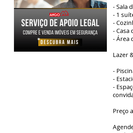
- Sala 
- 1 suít
- Cozi
- Casa 
- Área 
Lazer &
- Pisci
- Estac
- Espaç
convid
Preço a
Agende 