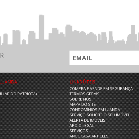
R
 LUANDA
LINKS ÙTEIS
COMPRA E VENDE EM SEGURANÇA
UI LAR DO PATRIOTA)
TERMOS GERAIS
SOBRE NÓS
MAPA DO SITE
CONDOMÍNIOS EM LUANDA
SERVIÇO SOLICITE O SEU IMÓVEL
ALERTA DE IMÓVEIS
APOIO LEGAL
SERVIÇOS
ANGOCASA ARTICLES