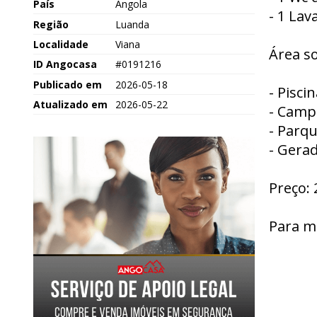
País
Angola
- 1 Lav
Região
Luanda
Localidade
Viana
Área so
ID Angocasa
#0191216
Publicado em
2026-05-18
- Piscin
Atualizado em
2026-05-22
- Camp
- Parqu
- Gerad
Preço: 
Para m