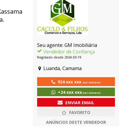
 Kassama
a.
Seu agente: GM Imobiliária
Vendedor de Confiança
Registado desde 2024-03-19
Luanda, Camama
924 xxx xxx
(ver número)
+24 xxx xxx
(ver número)
ENVIAR EMAIL
ANÚNCIOS DESTE VENDEDOR