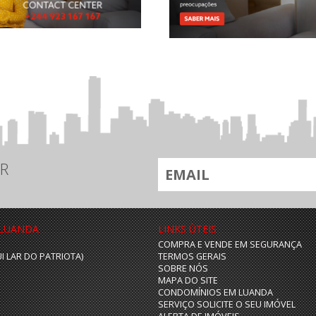
R
 LUANDA
LINKS ÙTEIS
COMPRA E VENDE EM SEGURANÇA
UI LAR DO PATRIOTA)
TERMOS GERAIS
SOBRE NÓS
MAPA DO SITE
CONDOMÍNIOS EM LUANDA
SERVIÇO SOLICITE O SEU IMÓVEL