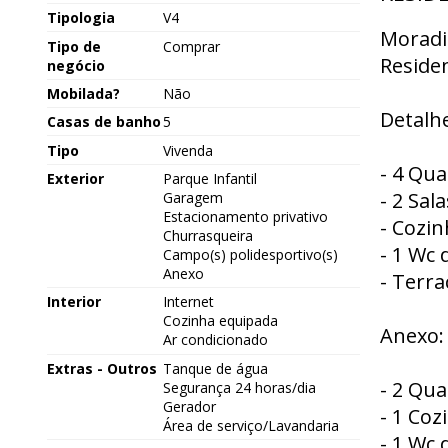
Tipologia
V4
Moradi
Tipo de
Comprar
Residen
negócio
Mobilada?
Não
Detalhe
Casas de banho
5
Tipo
Vivenda
- 4 Qua
Exterior
Parque Infantil
- 2 Sala
Garagem
Estacionamento privativo
- Cozi
Churrasqueira
- 1 Wc 
Campo(s) polidesportivo(s)
Anexo
- Terra
Interior
Internet
Cozinha equipada
Anexo:
Ar condicionado
Extras - Outros
Tanque de água
- 2 Qua
Segurança 24 horas/dia
Gerador
- 1 Coz
Área de serviço/Lavandaria
- 1 Wc 