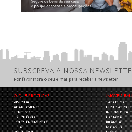
SUBSCREVA A NOSSA NEWSLETTE
Por favor insira o seu e-mail para receber a newsletter.
O QUE PROCURA?
IMÓVEIS EM
VIVENDA
TALATONA
APARTAMENTO
BENFICA (INCL
TERRENO
INGOMBOTA
ESCRITÓRIO
CAMAMA
EMPREENDIMENTO
KILAMBA
LOJA
MAIANGA