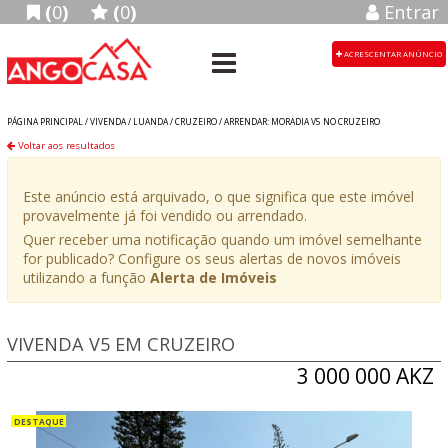
(
0
)
(
0
)
Entrar
ACRESCENTAR ANÚNCIO
PÁGINA PRINCIPAL /
VIVENDA
/
LUANDA
/
CRUZEIRO
/
ARRENDAR: MORADIA V5 NO CRUZEIRO
Voltar aos resultados
Este anúncio está arquivado, o que significa que este imóvel
provavelmente já foi vendido ou arrendado.
Quer receber uma notificação quando um imóvel semelhante
for publicado? Configure os seus alertas de novos imóveis
utilizando a função
Alerta de Imóveis
VIVENDA V5 EM CRUZEIRO
3 000 000 AKZ