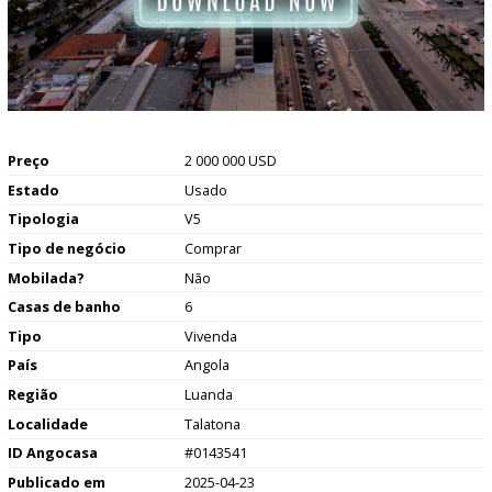
Preço
2 000 000 USD
Estado
Usado
Tipologia
V5
Tipo de negócio
Comprar
Mobilada?
Não
Casas de banho
6
Tipo
Vivenda
País
Angola
Região
Luanda
Localidade
Talatona
ID Angocasa
#0143541
Publicado em
2025-04-23