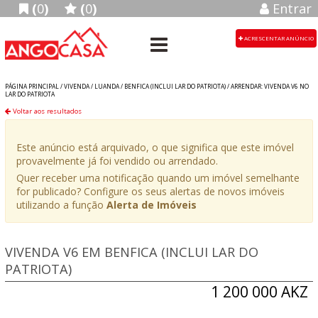
(
0
)
(
0
)
Entrar
ACRESCENTAR ANÚNCIO
PÁGINA PRINCIPAL /
VIVENDA
/
LUANDA
/
BENFICA (INCLUI LAR DO PATRIOTA)
/
ARRENDAR: VIVENDA V6 NO
LAR DO PATRIOTA
Voltar aos resultados
Este anúncio está arquivado, o que significa que este imóvel
provavelmente já foi vendido ou arrendado.
Quer receber uma notificação quando um imóvel semelhante
for publicado? Configure os seus alertas de novos imóveis
utilizando a função
Alerta de Imóveis
VIVENDA V6 EM BENFICA (INCLUI LAR DO
PATRIOTA)
1 200 000 AKZ