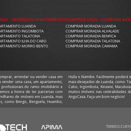
ASA - ARRENDAR APARTAMENTO
COMPRAR CASA - COMPRAR MO
ARTAMENTO LUANDA
COMPRAR MORADIA LUANDA
ARTAMENTO INGOMBOTA
COMPRAR MORADIA ALVALADE
ARTAMENTO TALATONA
COMPRAR MORADIA BENFICA
ARTAMENTO ILHA DO CABO
COMPRAR MORADIA TALATONA
ARTAMENTO MORRO BENTO
COMPRAR MORADIA CAMAMA
comprar, arrendar ou vender casa em
 escritórios e lojas nas localizações
u vender uma casa, um apartamento,
 Camama, Coqueiros, Cruzeiro, Ilha do
 Temos a honra de ter parcerias com
 Comprar e arrendar em Angola é no
AngoCasa. Faça um bom negócio!
ias, como Bengo, Benguela, Huambo,
TERMOS CURT