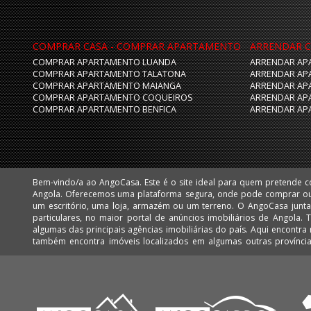
COMPRAR CASA - COMPRAR APARTAMENTO
ARRENDAR C
COMPRAR APARTAMENTO LUANDA
ARRENDAR AP
COMPRAR APARTAMENTO TALATONA
ARRENDAR AP
COMPRAR APARTAMENTO MAIANGA
ARRENDAR AP
COMPRAR APARTAMENTO COQUEIROS
ARRENDAR AP
COMPRAR APARTAMENTO BENFICA
ARRENDAR AP
Bem-vindo/a ao AngoCasa. Este é o site ideal para quem pretende 
Huíla e Namibe. Facilmente poderá encontrar apartamentos, vivendas,
Angola. Oferecemos uma plataforma segura, onde pode comprar o
mais desejadas de Luanda, como: Talatona, Benfica, Lar do Patriota,
um escritório, uma loja, armazém ou um terreno. O AngoCasa junta profissionais do ramo imobiliário e
Cabo, Ingombota, Kinaxixi, Maculusso, Maianga, Morro Bento, Nova Vida, Viana e Vila Alice Assim como
particulares, no maior portal de anúncios imobiliários de Angola.
muitos imóveis nas centralidades de Luanda: Kilamba e Sequele.
algumas das principais agências imobiliárias do país. Aqui encontra milhares de imóveis em Luanda, mas
também encontra imóveis localizados em algumas outras provínc