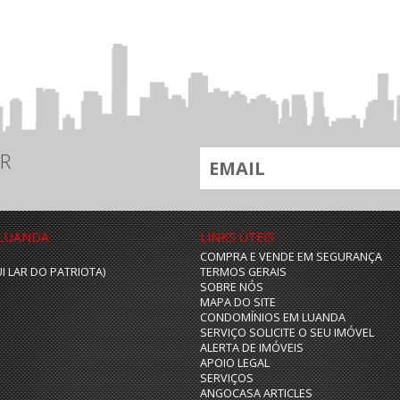
R
 LUANDA
LINKS ÙTEIS
COMPRA E VENDE EM SEGURANÇA
UI LAR DO PATRIOTA)
TERMOS GERAIS
SOBRE NÓS
MAPA DO SITE
CONDOMÍNIOS EM LUANDA
SERVIÇO SOLICITE O SEU IMÓVEL
ALERTA DE IMÓVEIS
APOIO LEGAL
SERVIÇOS
ANGOCASA ARTICLES