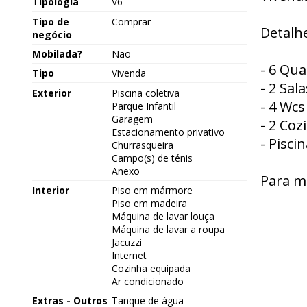
Tipologia
V6
Tipo de
Comprar
Detalhe
negócio
Mobilada?
Não
- 6 Qua
Tipo
Vivenda
- 2 Sala
Exterior
Piscina coletiva
- 4 Wcs
Parque Infantil
Garagem
- 2 Coz
Estacionamento privativo
- Piscin
Churrasqueira
Campo(s) de ténis
Anexo
Para m
Interior
Piso em mármore
Piso em madeira
Máquina de lavar louça
Máquina de lavar a roupa
Jacuzzi
Internet
Cozinha equipada
Ar condicionado
Extras - Outros
Tanque de água