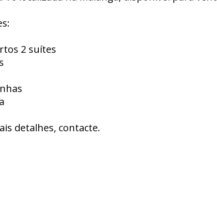
s:
rtos 2 suítes
s
inhas
a
ais detalhes, contacte.