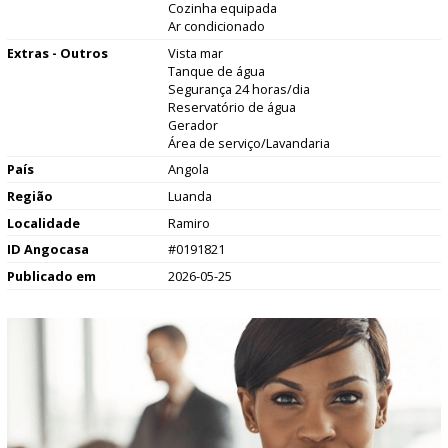
Cozinha equipada
Ar condicionado
Extras - Outros
Vista mar
Tanque de água
Segurança 24 horas/dia
Reservatório de água
Gerador
Área de serviço/Lavandaria
País
Angola
Região
Luanda
Localidade
Ramiro
ID Angocasa
#0191821
Publicado em
2026-05-25