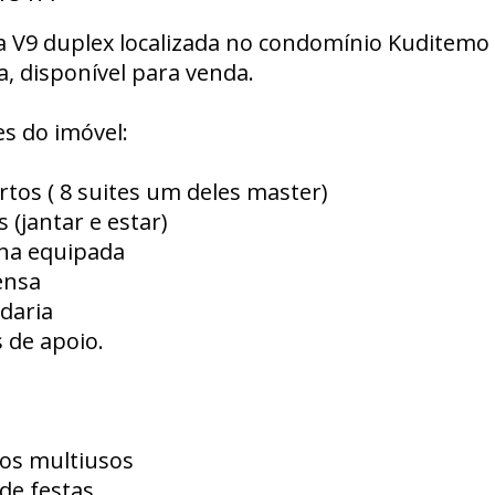
a V9 duplex localizada no condomínio Kuditemo 
a, disponível para venda.
s do imóvel:
rtos ( 8 suites um deles master)
s (jantar e estar)
nha equipada
ensa
daria
s de apoio.
os multiusos
 de festas