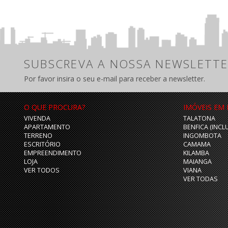
SUBSCREVA A NOSSA NEWSLETTE
Por favor insira o seu e-mail para receber a newsletter.
O QUE PROCURA?
IMÓVEIS EM
VIVENDA
TALATONA
APARTAMENTO
BENFICA (INCL
TERRENO
INGOMBOTA
ESCRITÓRIO
CAMAMA
EMPREENDIMENTO
KILAMBA
LOJA
MAIANGA
VER TODOS
VIANA
VER TODAS