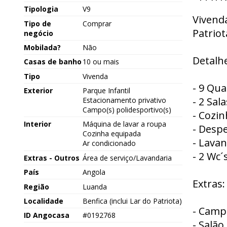
Tipologia
V9
Vivend
Tipo de
Comprar
Patriot
negócio
Mobilada?
Não
Detalhe
Casas de banho
10 ou mais
Tipo
Vivenda
- 9 Qua
Exterior
Parque Infantil
- 2 Sala
Estacionamento privativo
Campo(s) polidesportivo(s)
- Cozi
Interior
Máquina de lavar a roupa
- Desp
Cozinha equipada
- Lavan
Ar condicionado
- 2 Wc´
Extras - Outros
Área de serviço/Lavandaria
País
Angola
Extras:
Região
Luanda
Localidade
Benfica (inclui Lar do Patriota)
- Camp
ID Angocasa
#0192768
- Salão