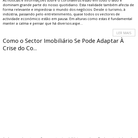
As notícias e informações sobre o coronavírus estão em todo o lado e
dominam grande parte do nosso quotidiano. Esta realidade também afecta de
forma relevante e impiedosa o mundo dos negócios. Desde o turismo, à
indústria, passando pelo entretenimento, quase todos os vectores de
actividade económico estão em pausa. Em alturas como estas é fundamental
manter a calma e pensar que há diversos aspe...
LER MAIS
Como o Sector Imobiliário Se Pode Adaptar À
Crise do Co...