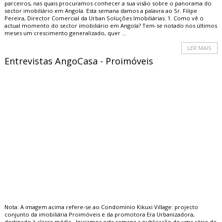
parceiros, nas quais procuramos conhecer a sua visão sobre o panorama do
sector imobiliário em Angola. Esta semana damos a palavra ao Sr. Filipe
Pereira, Director Comercial da Urban Soluções Imobiliárias. 1. Como vê o
actual momento do sector imobiliário em Angola? Tem-se notado nos últimos
meses um crescimento generalizado, quer ...
LER MAIS
Entrevistas AngoCasa - Proimóveis
Nota: A imagem acima refere-se ao Condomínio Kikuxi Village: projecto
conjunto da imobiliária Proimóveis e da promotora Era Urbanizadora,
destinado à classe média Iniciamos esta semana a publicação de uma série de