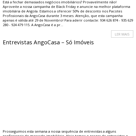
Está a fechar demasiados negócios imobiliários? Provavelmente não!
Aproveite a nossa campanha de Black Friday e anuncie na melhor plataforma
imobiliária de Angola. Estamos a oferecer 50% de desconto nos Pacotes
Profissionais da AngoCasa durante 3 meses. Atenção, que esta campanha
apenas é válida até 29 de Novembro! Para aderir contacte: 934 626 874 - 935 629
280 - 924 479 115. A AngoCasa é a pr...
LER MAIS
Entrevistas AngoCasa – Só Imóveis
Prosseguimos esta semana a nossa sequência de entrevistas a alguns
profissionais do mercado imobiliário. Hoje temos o prazer de entrevistar o