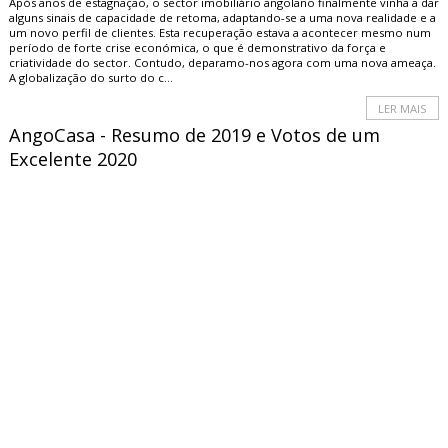
Após anos de estagnação, o sector imobiliário angolano finalmente vinha a dar
alguns sinais de capacidade de retoma, adaptando-se a uma nova realidade e a
um novo perfil de clientes. Esta recuperação estava a acontecer mesmo num
período de forte crise económica, o que é demonstrativo da força e
criatividade do sector. Contudo, deparamo-nos agora com uma nova ameaça.
A globalização do surto do c...
LER MAIS
AngoCasa - Resumo de 2019 e Votos de um
Excelente 2020