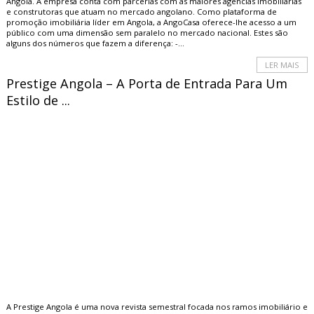
Angola. A empresa conta com parcerias com as maiores agências imobiliárias
e construtoras que atuam no mercado angolano. Como plataforma de
promoção imobiliária líder em Angola, a AngoCasa oferece-lhe acesso a um
público com uma dimensão sem paralelo no mercado nacional. Estes são
alguns dos números que fazem a diferença: -...
LER MAIS
Prestige Angola – A Porta de Entrada Para Um
Estilo de ...
A Prestige Angola é uma nova revista semestral focada nos ramos imobiliário e