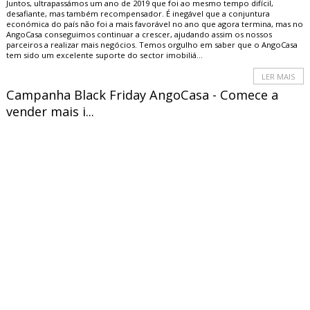
Juntos, ultrapassámos um ano de 2019 que foi ao mesmo tempo difícil,
desafiante, mas também recompensador. É inegável que a conjuntura
económica do país não foi a mais favorável no ano que agora termina, mas no
AngoCasa conseguimos continuar a crescer, ajudando assim os nossos
parceiros a realizar mais negócios. Temos orgulho em saber que o AngoCasa
tem sido um excelente suporte do sector imobiliá...
LER MAIS
Campanha Black Friday AngoCasa - Comece a
vender mais i...