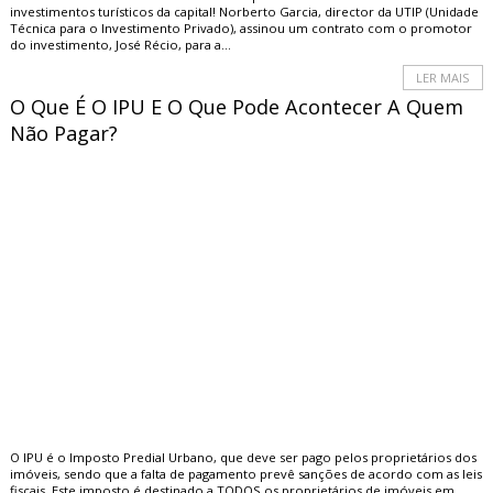
investimentos turísticos da capital! Norberto Garcia, director da UTIP (Unidade
Técnica para o Investimento Privado), assinou um contrato com o promotor
do investimento, José Récio, para a...
LER MAIS
O Que É O IPU E O Que Pode Acontecer A Quem
Não Pagar?
O IPU é o Imposto Predial Urbano, que deve ser pago pelos proprietários dos
imóveis, sendo que a falta de pagamento prevê sanções de acordo com as leis
fiscais. Este imposto é destinado a TODOS os proprietários de imóveis em