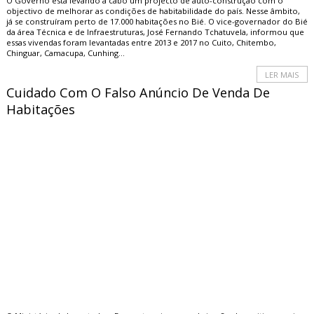
O Governo está levando a cabo um projecto de auto-construção com o
objectivo de melhorar as condições de habitabilidade do país. Nesse âmbito,
já se construíram perto de 17.000 habitações no Bié. O vice-governador do Bié
da área Técnica e de Infraestruturas, José Fernando Tchatuvela, informou que
essas vivendas foram levantadas entre 2013 e 2017 no Cuito, Chitembo,
Chinguar, Camacupa, Cunhing...
LER MAIS
Cuidado Com O Falso Anúncio De Venda De
Habitações