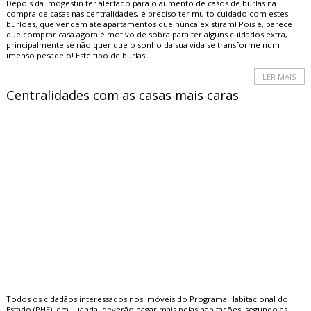
Depois da Imogestin ter alertado para o aumento de casos de burlas na
compra de casas nas centralidades, é preciso ter muito cuidado com estes
burlões, que vendem até apartamentos que nunca existiram! Pois é, parece
que comprar casa agora é motivo de sobra para ter alguns cuidados extra,
principalmente se não quer que o sonho da sua vida se transforme num
imenso pesadelo! Este tipo de burlas...
LER MAIS
Centralidades com as casas mais caras
Todos os cidadãos interessados nos imóveis do Programa Habitacional do
Estado (PHE), em Luanda, deverão pagar mais pelas habitações, segundo as