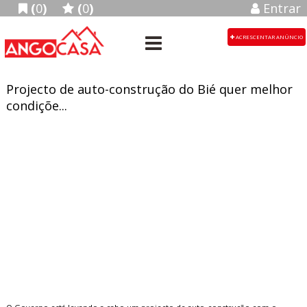
(
0
)
(
0
)
Entrar
ACRESCENTAR ANÚNCIO
Projecto de auto-construção do Bié quer melhor
condiçõe...