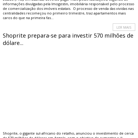
informações divulgadas pela Imogestin, imobiliária responsável pelo processo
de comercialização dos imóveis estatais. O processo de venda das vividas nas
centralidades recomeçou no primeiro trimestre, traz apartamentos mais
caros do que na primeira fas...
LER MAIS
Shoprite prepara-se para investir 570 milhões de
dólare...
Shoprite, o gigante sul-africano do retalho, anunciou o investimento de cerca
de 570 milhões de dólares em Angola, com o objetivo de aumentar a já